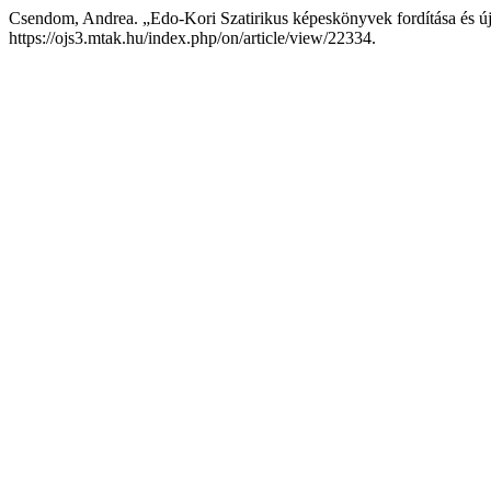
Csendom, Andrea. „Edo-Kori Szatirikus képeskönyvek fordítása és ú
https://ojs3.mtak.hu/index.php/on/article/view/22334.