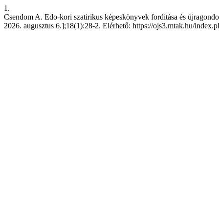
1.
Csendom A. Edo-kori szatirikus képeskönyvek fordítása és újragondolá
2026. augusztus 6.];18(1):28-2. Elérhető: https://ojs3.mtak.hu/index.