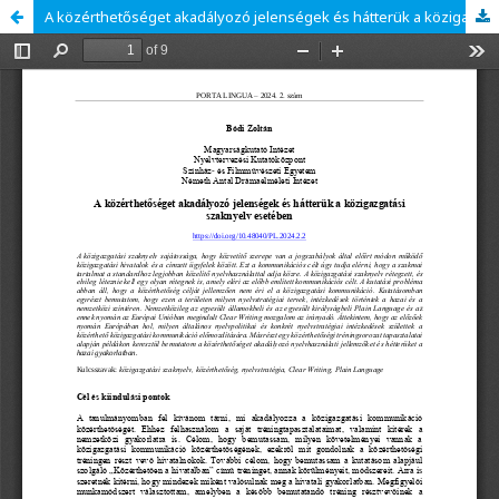
A közérthetőséget akadályozó jelenségek és hátterük a közigazgatási szaknyelv esetében