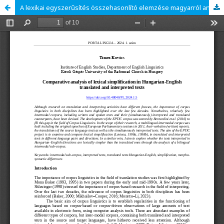
A lexikai egyszerűsítés összehasonlító elemzése magyarról angolra fordított és tolmácsolt szövegeken