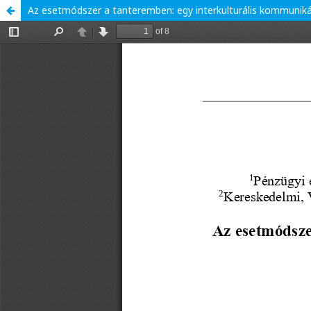
Az esetmódszer a tanteremben: egy interkulturális kommuniká