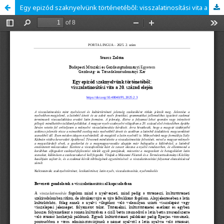
Egy epizód szaknyelvünk történetéből: visszalatinosítási vita a 20. század elején