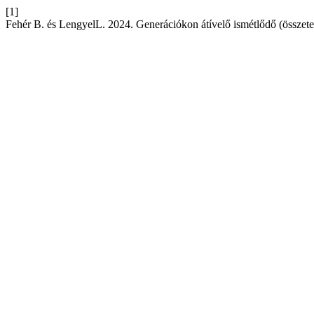
[1]
Fehér B. és LengyelL. 2024. Generációkon átívelő ismétlődő (összete