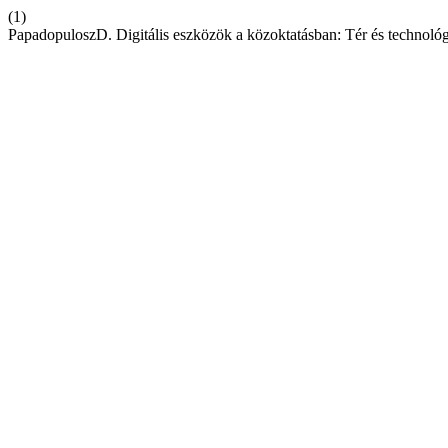
(1)
PapadopuloszD. Digitális eszközök a közoktatásban: Tér és technol