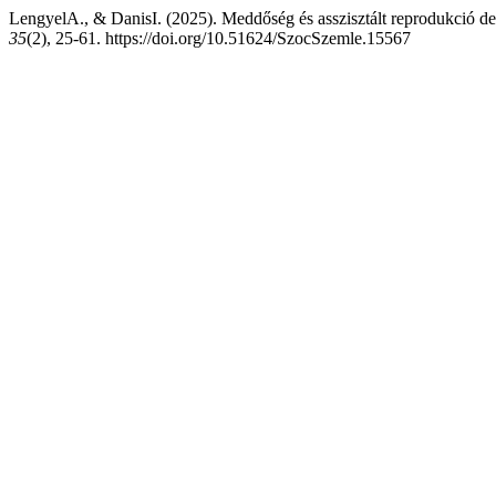
LengyelA., & DanisI. (2025). Meddőség és asszisztált reprodukció dem
35
(2), 25-61. https://doi.org/10.51624/SzocSzemle.15567