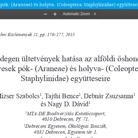
 pók- (Araneae) és holyva- (Coleoptera: Staphylinidae) együttese