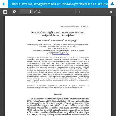
Ökoszisztéma szolgáltatások a tudományterületek és a szakpolitikák metszéspontjaiban