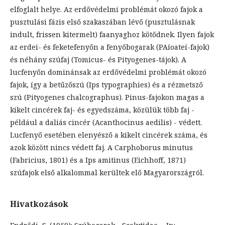
elfoglalt helye. Az erdővédelmi problémát okozó fajok a
pusztulási fázis első szakaszában lévő (pusztulásnak
indult, frissen kitermelt) faanyaghoz kötődnek. Ilyen fajok
az erdei- és feketefenyőn a fenyőbogarak (PAíoateí-fajok)
és néhány szúfaj (Tomicus- és Pityogenes-tájok). A
lucfenyőn dominánsak az erdővédelmi problémát okozó
fajok, így a betűzőszú (Ips typographies) és a rézmetsző
szú (Pityogenes chalcographus). Pinus-fajokon magas a
kikelt cincérek faj- és egyedszáma, közülük több faj -
például a daliás cincér (Acanthocinus aedilis) - védett.
Lucfenyő esetében elenyésző a kikelt cincérek száma, és
azok között nincs védett faj. A Carphoborus minutus
(Fabricius, 1801) és a Ips amitinus (Eichhoff, 1871)
szúfajok első alkalommal kerültek elő Magyarországról.
Hivatkozások