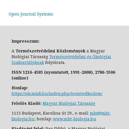
Open Journal Systems
Impresszum:
A
Természetvédelmi Közlemények
a Magyar
Biológiai Társaság
Természetvédelmi és Ökológiai
Szakosztály
ának
folyóirata.
ISSN
1216-4585 (nyomtatott, 1991–2008),
2786-3506
(online)
Honlap:
https://ojs.mtak.hu/index.php/termvedkozlem/
Felelős Kiadó:
Magyar Biológiai Társaság
1113 Budapest, Karolina út 29., e-
mail:
mbt@mbt-
biologia.hu
;
honlap:
www.mbt-biologia.hu
Kiadásért felel:
Pap Ildikó, a Magyar Biológiai