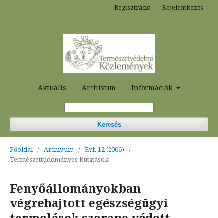
Regisztráció
Bejelentkezés
Aktuális
Archívum
Információk
Keresés
Főoldal
/
Archívum
/
Évf. 12 (2006)
/
Természettudományos kutatások
Fenyőállományokban
végrehajtott egészségügyi
termelések szerepe védett