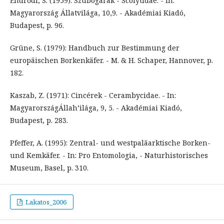
Endrődi, S. (1959): Szúbogarak - Scolytidae. - In:
Magyarország Állatvilága, 10,9. - Akadémiai Kiadó,
Budapest, p. 96.
Grüne, S. (1979): Handbuch zur Bestimmung der
europäischen Borkenkäfer. - M. & H. Schaper, Hannover, p.
182.
Kaszab, Z. (1971): Cincérek - Cerambycidae. - In:
MagyarországÁllah’ilága, 9, 5. - Akadémiai Kiadó,
Budapest, p. 283.
Pfeffer, A. (1995): Zentral- und westpaläarktische Borken-
und Kemkäfer. - In: Pro Entomologia, - Naturhistorisches
Museum, Basel, p. 310.
Lakatos_2006