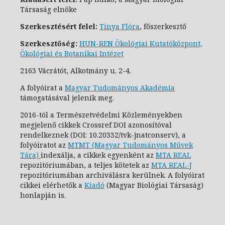
Társaság elnöke
Szerkesztésért felel:
Tinya Flóra
, főszerkesztő
Szerkesztőség:
HUN-REN Ökológiai Kutatóközpont,
Ökológiai és Botanikai Intézet
2163 Vácrátót, Alkotmány u. 2-4.
A folyóirat a
Magyar Tudományos Akadémia
támogatásával jelenik meg.
2016-tól a Természetvédelmi Közleményekben
megjelenő cikkek Crossref DOI azonosítóval
rendelkeznek (DOI: 10.20332/tvk-jnatconserv
), a
folyóiratot az
MTMT (Magyar Tudományos Művek
Tára)
indexálja, a cikkek egyenként az
MTA REAL
repozitóriumában, a teljes kötetek az
MTA REAL-J
repozitóriumában archiválásra kerülnek. A folyóirat
cikkei elérhetők a
Kiadó
(Magyar Biológiai Társaság)
honlapján is.