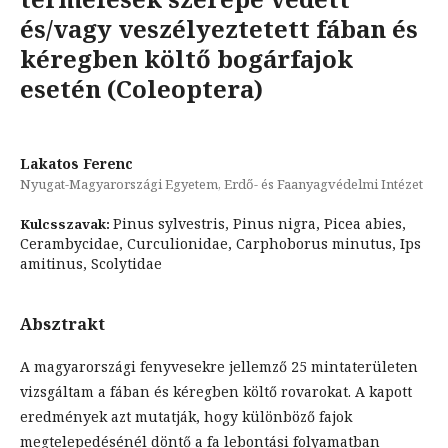
és/vagy veszélyeztetett fában és
kéregben költő bogárfajok
esetén (Coleoptera)
Lakatos Ferenc
Nyugat-Magyarországi Egyetem, Erdő- és Faanyagvédelmi Intézet
Pinus sylvestris, Pinus nigra, Picea abies,
Kulcsszavak:
Cerambycidae, Curculionidae, Carphoborus minutus, Ips
amitinus, Scolytidae
Absztrakt
A magyarországi fenyvesekre jellemző 25 mintaterületen
vizsgáltam a fában és kéregben költő rovarokat. A kapott
eredmények azt mutatják, hogy különböző fajok
megtelepedésénél döntő a fa lebontási folyamatban