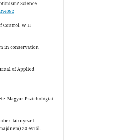
optimism? Science
aan4082
of Control. W H
ism in conservation
urnal of Applied
ete. Magyar Pszichológiai
 ember-környezet
(majdnem) 30 évről.