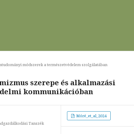
mtudományi módszerek a természetvédelem szolgálatában
imizmus szerepe és alkalmazási
védelmi kommunikációban
Móré_et_al_2024
Vadgazdálkodási Tanszék