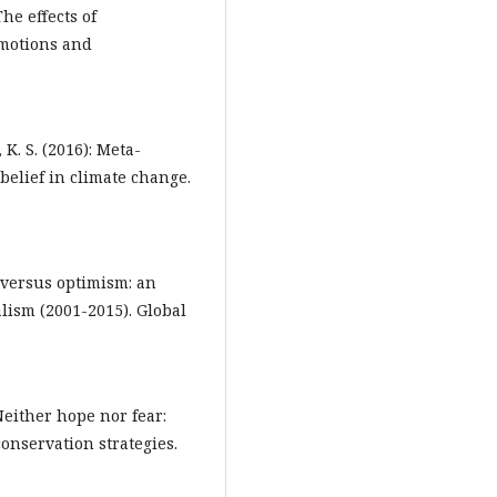
The effects of
emotions and
, K. S. (2016): Meta-
belief in climate change.
m versus optimism: an
lism (2001-2015). Global
: Neither hope nor fear:
onservation strategies.