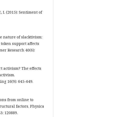
č, I. (2015): Sentiment of
he nature of slacktivism:
f token support affects
mer Research 40(6):
rt activism? The effects
activism.
ng 16(9): 645–649.
tions from online to
ructural factors. Physica
33: 120889.