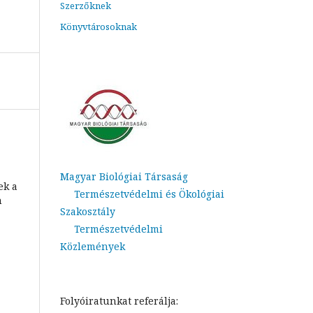
Szerzőknek
Könyvtárosoknak
Magyar Biológiai Társaság
ek a
Természetvédelmi és Ökológiai
n
Szakosztály
Természetvédelmi
Közlemények
Folyóiratunkat referálja: