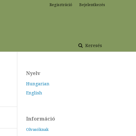
Regisztráció
Bejelentkezés
Keresés
Nyelv
Hungarian
English
Információ
Olvasóknak