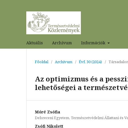
Aktuális
Archívum
Információk
Főoldal
/
Archívum
/
Évf. 30 (2024)
/
Társadalo
Az optimizmus és a pessz
lehetőségei a természet
Móré Zsófia
Debreceni Egyetem, Természetvédelmi Állattani és 
Zsófi Nikolett