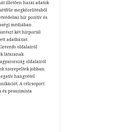
át illetően hazai adatok
kétféle megközelítésből
etvédelmi hír pozitív és
össégi médiában
srészt két hírportál
ett adatbázist
 Greenfo oldalairól
ek látszanak
agyarország oldalairól
ek szerepeltek jobban.
egatív hangvétel
kációt. A célcsoport
 és pesszimista