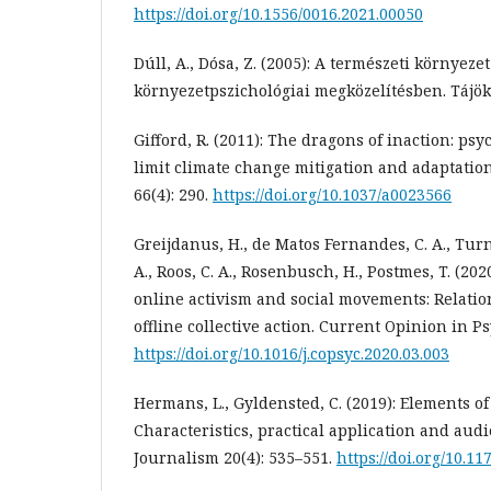
https://doi.org/10.1556/0016.2021.00050
Dúll, A., Dósa, Z. (2005): A természeti környezet
környezetpszichológiai megközelítésben. Tájöko
Gifford, R. (2011): The dragons of inaction: psy
limit climate change mitigation and adaptatio
66(4): 290.
https://doi.org/10.1037/a0023566
Greijdanus, H., de Matos Fernandes, C. A., Turn
A., Roos, C. A., Rosenbusch, H., Postmes, T. (20
online activism and social movements: Relati
offline collective action. Current Opinion in P
https://doi.org/10.1016/j.copsyc.2020.03.003
Hermans, L., Gyldensted, C. (2019): Elements of
Characteristics, practical application and aud
Journalism 20(4): 535–551.
https://doi.org/10.1