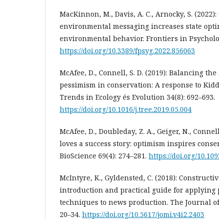
MacKinnon, M., Davis, A. C., Arnocky, S. (2022):
environmental messaging increases state opti
environmental behavior. Frontiers in Psycholo
https://doi.org/10.3389/fpsyg.2022.856063
McAfee, D., Connell, S. D. (2019): Balancing th
pessimism in conservation: A response to Kidd
Trends in Ecology és Evolution 34(8): 692–693.
https://doi.org/10.1016/j.tree.2019.05.004
McAfee, D., Doubleday, Z. A., Geiger, N., Connell
loves a success story: optimism inspires cons
BioScience 69(4): 274–281.
https://doi.org/10.10
McIntyre, K., Gyldensted, C. (2018): Constructi
introduction and practical guide for applying 
techniques to news production. The Journal of
20–34.
https://doi.org/10.5617/jomi.v4i2.2403