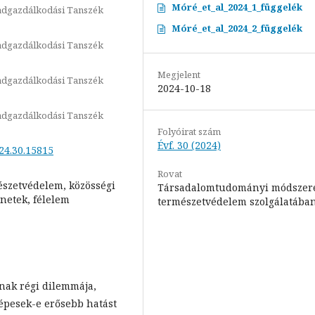
Móré_et_al_2024_1_függelék
Vadgazdálkodási Tanszék
Móré_et_al_2024_2_függelék
Vadgazdálkodási Tanszék
Megjelent
Vadgazdálkodási Tanszék
2024-10-18
Vadgazdálkodási Tanszék
Folyóirat szám
Évf. 30 (2024)
024.30.15815
Rovat
szetvédelem, közösségi
Társadalomtudományi módszer
netek, félelem
természetvédelem szolgálatába
nak régi dilemmája,
épesek-e erősebb hatást