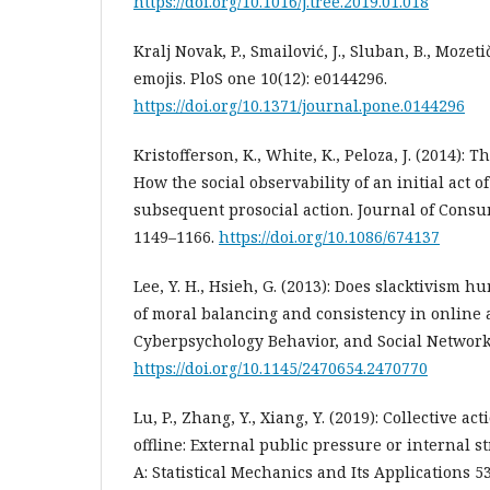
https://doi.org/10.1016/j.tree.2019.01.018
Kralj Novak, P., Smailović, J., Sluban, B., Mozeti
emojis. PloS one 10(12): e0144296.
https://doi.org/10.1371/journal.pone.0144296
Kristofferson, K., White, K., Peloza, J. (2014): T
How the social observability of an initial act o
subsequent prosocial action. Journal of Consu
1149–1166.
https://doi.org/10.1086/674137
Lee, Y. H., Hsieh, G. (2013): Does slacktivism hu
of moral balancing and consistency in online 
Cyberpsychology Behavior, and Social Networki
https://doi.org/10.1145/2470654.2470770
Lu, P., Zhang, Y., Xiang, Y. (2019): Collective ac
offline: External public pressure or internal st
A: Statistical Mechanics and Its Applications 5