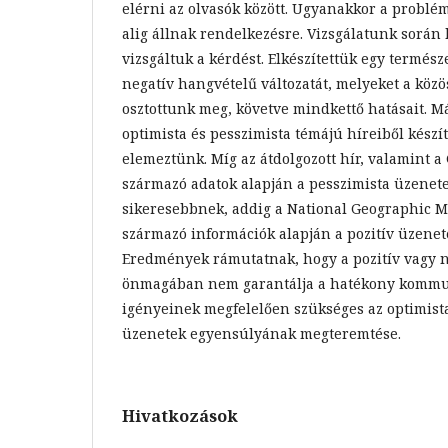
elérni az olvasók között. Ugyanakkor a problém
alig állnak rendelkezésre. Vizsgálatunk során 
vizsgáltuk a kérdést. Elkészítettük egy termész
negatív hangvételű változatát, melyeket a köz
osztottunk meg, követve mindkettő hatásait. Má
optimista és pesszimista témájú híreiből készít
elemeztünk. Míg az átdolgozott hír, valamint a
származó adatok alapján a pesszimista üzenet
sikeresebbnek, addig a National Geographic M
származó információk alapján a pozitív üzenet
Eredmények rámutatnak, hogy a pozitív vagy n
önmagában nem garantálja a hatékony kommuni
igényeinek megfelelően szükséges az optimista
üzenetek egyensúlyának megteremtése.
Hivatkozások