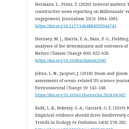
Hermans, L., Prins, T. (2020): Interest matters: 
constructive news reporting on Millennials’ 
engagement. Journalism 23(5): 1064–1081.
https://doi.org/10.1177/1464884920944741
Hornsey, M. J., Harris, E. A., Bain, P. G., Fielding
analyses of the determinants and outcomes of 
Nature Climate Change 6(6): 622–626.
https://doi.org/10.1038/nclimate2943
Johns, L. N., Jacquet, J. (2018): Doom and gloo
assessment of ocean-related US science journa
Environmental Change 50: 142–148.
https://doi.org/10.1016/j.gloenvcha.2018.04.002
Kidd, L. R., Bekessy, S. A., Garrard, G. E. (2019)
Empirical evidence should drive biodiversity c
Trends in Ecology és Evolution 34(4): 278–282.