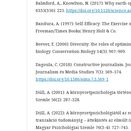
Balmford, A., Knowlton, N. (2017): Why earth 
6335(356): 225.
https://doi.org/10.1126/science.
Bandura, A. (1997): Self-Efficacy: The Exercise 
Freeman/Times Books/ Henry Holt & Co.
Beever, E. (2000): Diversity: the roles of optim
biology. Conservation Biology 14(3): 907–909.
Dagoula, C. (2018): Constructive journalism. Jo
Journalism és Media Studies 7(3): 569–574.
https://doi.org/10.1386/ajms.7.3.569_1
Dúll, A. (2001): A környezetpszichológia történ
Szemle 56(2): 287–328.
Dúll, A. (2022): A környezetpszichológiától az
tranzakció tudományig – áttekintés az elmúlt 
Magyar Pszichológiai Szemle 76(3-4): 727–745.