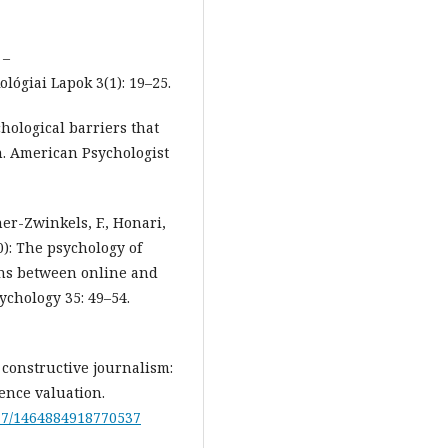
 –
lógiai Lapok 3(1): 19–25.
chological barriers that
n. American Psychologist
er-Zwinkels, F., Honari,
20): The psychology of
ons between online and
sychology 35: 49–54.
 constructive journalism:
ience valuation.
177/1464884918770537