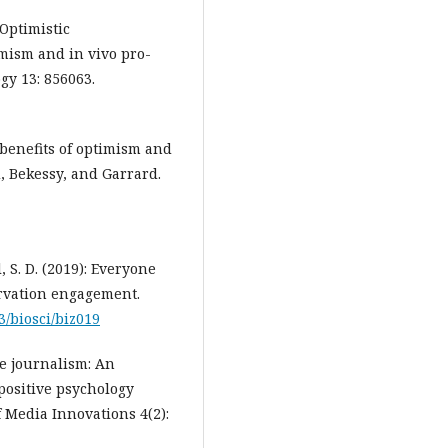
 Optimistic
mism and in vivo pro-
gy 13: 856063.
e benefits of optimism and
, Bekessy, and Garrard.
, S. D. (2019): Everyone
ervation engagement.
93/biosci/biz019
ve journalism: An
positive psychology
 Media Innovations 4(2):