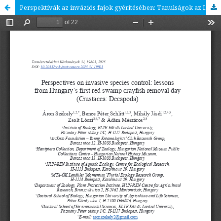
Perspektívák az inváziós fajok gyérítésében: Tanulságok az I. Budapesti Rákász Napról (Crustacea: Decapoda)