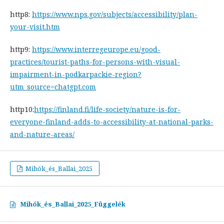
http8:
https://www.nps.gov/subjects/accessibility/plan-
your-visit.htm
http9:
https://www.interregeurope.eu/good-
practices/tourist-paths-for-persons-with-visual-
impairment-in-podkarpackie-region?
utm_source=chatgpt.com
http10:
https://finland.fi/life-society/nature-is-for-
everyone-finland-adds-to-accessibility-at-national-parks-
and-nature-areas/
Mihók_és_Ballai_2025
Mihók_és_Ballai_2025_Függelék