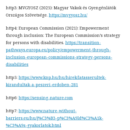
http3: MVGYOSZ (2025): Magyar Vakok és Gyengénlátók
Országos Szövetsége.
https://mvgyosz.hu/
http4: European Commission (2021): Empowerment
through inclusion: The European Commission’s strategy
for persons with disabilities.
https://transition-
pathways.europa.eu/policy/empowerment-through-
inclusion-european-commissions-strategy-persons-
disabilities
http5:
https://www.knp.hu/hu/hirek/latasserultek-
kirandultak-a-peszeri-erdoben-281
http6:
https://sensing-nature.com
http7:
https://www.nature-without-
barriers.eu/hu/j%C3%B3-p%C3%A9ld%C3%A1k-
%C3%A9s-gyakorlatok.html