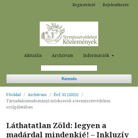
Regisztráció
Bejelentkezés
Aktuális
Archívum
Információk
Keresés
Főoldal
/
Archívum
/
Évf. 31 (2025)
/
Társadalomtudományi módszerek a természetvédelem
szolgálatában
Láthatatlan Zöld: legyen a
madárdal mindenkié! – Inkluzív