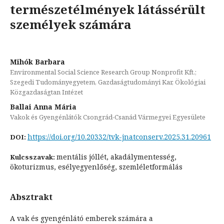
természetélmények látássérült
személyek számára
Mihók Barbara
Environmental Social Science Research Group Nonprofit Kft.;
Szegedi Tudományegyetem, Gazdaságtudományi Kar, Ökológiai
Közgazdaságtan Intézet
Ballai Anna Mária
Vakok és Gyengénlátók Csongrád-Csanád Vármegyei Egyesülete
https://doi.org/10.20332/tvk-jnatconserv.2025.31.20961
DOI:
mentális jóllét, akadálymentesség,
Kulcsszavak:
ökoturizmus, esélyegyenlőség, szemléletformálás
Absztrakt
A vak és gyengénlátó emberek számára a