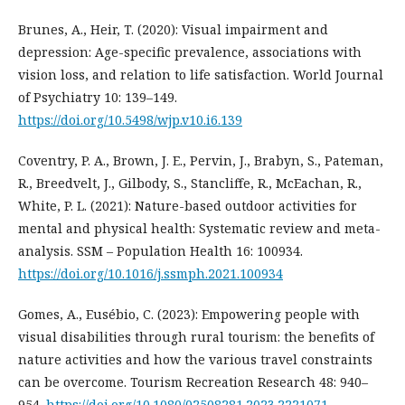
Brunes, A., Heir, T. (2020): Visual impairment and
depression: Age-specific prevalence, associations with
vision loss, and relation to life satisfaction. World Journal
of Psychiatry 10: 139–149.
https://doi.org/10.5498/wjp.v10.i6.139
Coventry, P. A., Brown, J. E., Pervin, J., Brabyn, S., Pateman,
R., Breedvelt, J., Gilbody, S., Stancliffe, R., McEachan, R.,
White, P. L. (2021): Nature-based outdoor activities for
mental and physical health: Systematic review and meta-
analysis. SSM – Population Health 16: 100934.
https://doi.org/10.1016/j.ssmph.2021.100934
Gomes, A., Eusébio, C. (2023): Empowering people with
visual disabilities through rural tourism: the benefits of
nature activities and how the various travel constraints
can be overcome. Tourism Recreation Research 48: 940–
954.
https://doi.org/10.1080/02508281.2023.2221071