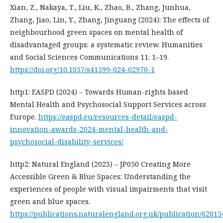
Xian, Z., Nakaya, T., Liu, K., Zhao, B., Zhang, Junhua,
Zhang, Jiao, Lin, Y., Zhang, Jinguang (2024): The effects of
neighbourhood green spaces on mental health of
disadvantaged groups: a systematic review. Humanities
and Social Sciences Communications 11: 1–19.
https://doi.org/10.1057/s41599-024-02970-1
http1: EASPD (2024) – Towards Human-rights based
Mental Health and Psychosocial Support Services across
Europe.
https://easpd.eu/resources-detail/easpd-
innovation-awards-2024-mental-health-and-
psychosocial-disability-services/
http2: Natural England (2023) – JP050 Creating More
Accessible Green & Blue Spaces: Understanding the
experiences of people with visual impairments that visit
green and blue spaces.
https://publications.naturalengland.org.uk/publication/6281