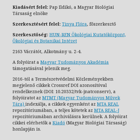
Kiadásért felel:
Pap Ildikó, a Magyar Biológiai
Társaság elnöke
Szerkesztésért felel:
Tinya Flóra
, főszerkesztő
Szerkesztőség:
HUN-REN Ökológiai Kutatóközpont,
Ökológiai és Botanikai Intézet
2163 Vácrátót, Alkotmány u. 2-4.
A folyóirat a
Magyar Tudományos Akadémia
támogatásával jelenik meg.
2016-tól a Természetvédelmi Közleményekben
megjelenő cikkek Crossref DOI azonosítóval
rendelkeznek (DOI: 10.20332/tvk-jnatconserv
), a
folyóiratot az
MTMT (Magyar Tudományos Művek
Tára)
indexálja, a cikkek egyenként az
MTA REAL
repozitóriumában, a teljes kötetek az
MTA REAL-J
repozitóriumában archiválásra kerülnek. A folyóirat
cikkei elérhetők a
Kiadó
(Magyar Biológiai Társaság)
honlapján is.