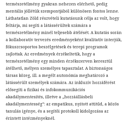
természetélmény gyakran nehezen elérhető, pedig
mentális jóllétük szempontjából különösen fontos lenne.
Láthatatlan Zöld részvételi kutatásunk célja az volt, hogy
feltárja, mi segíti a látássérültek számára a
természetélmény minél teljesebb átélését. A kutatás során
a kollaboratív tervezés eredményeként kvalitatív interjúk,
fókuszcsoportos beszélgetések és terepi programok
zajlottak. Az eredmények érzékeltetik, hogy a
természetélmény egy minden érzékszerven keresztül
átélhető, mélyen személyes tapasztalat. A biztonságos
társas közeg, ill. a megélt autonómia meghatározó a
látássérült személyek számára. Az inkluzív hozzáférést
elősegíti a fizikai és infokommunikációs
akadálymentesítés, illetve a „hozzáállásbeli
akadálymentesség”: az empatikus, nyitott attitűd, a közös
tanulás igénye, és a segítői protokoll kidolgozása az
érintett intézményeknél.