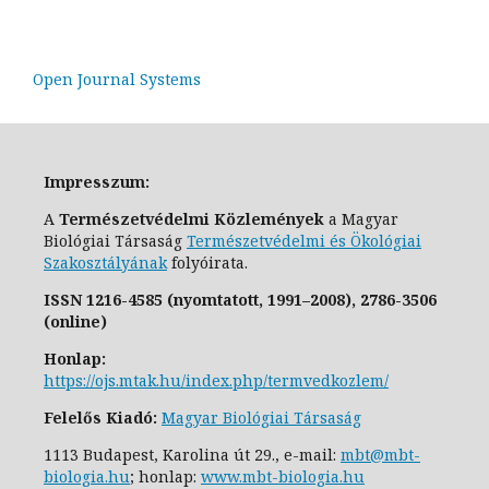
Open Journal Systems
Impresszum:
A
Természetvédelmi Közlemények
a Magyar
Biológiai Társaság
Természetvédelmi és Ökológiai
Szakosztály
ának
folyóirata.
ISSN
1216-4585 (nyomtatott, 1991–2008),
2786-3506
(online)
Honlap:
https://ojs.mtak.hu/index.php/termvedkozlem/
Felelős Kiadó:
Magyar Biológiai Társaság
1113 Budapest, Karolina út 29., e-
mail:
mbt@mbt-
biologia.hu
;
honlap:
www.mbt-biologia.hu