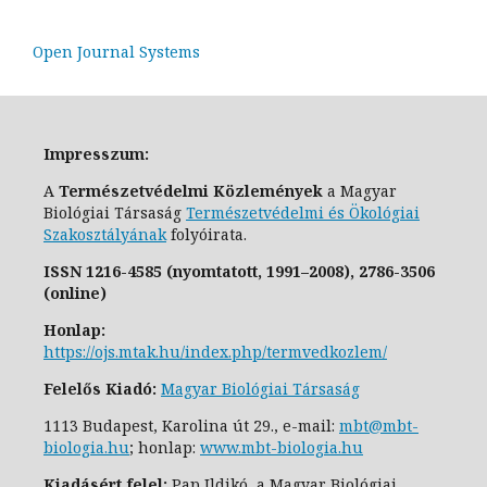
Open Journal Systems
Impresszum:
A
Természetvédelmi Közlemények
a Magyar
Biológiai Társaság
Természetvédelmi és Ökológiai
Szakosztály
ának
folyóirata.
ISSN
1216-4585 (nyomtatott, 1991–2008),
2786-3506
(online)
Honlap:
https://ojs.mtak.hu/index.php/termvedkozlem/
Felelős Kiadó:
Magyar Biológiai Társaság
1113 Budapest, Karolina út 29., e-
mail:
mbt@mbt-
biologia.hu
;
honlap:
www.mbt-biologia.hu
Kiadásért felel:
Pap Ildikó, a Magyar Biológiai