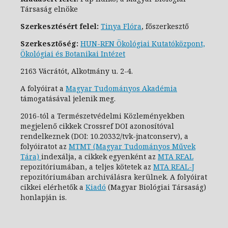
Társaság elnöke
Szerkesztésért felel:
Tinya Flóra
, főszerkesztő
Szerkesztőség:
HUN-REN Ökológiai Kutatóközpont,
Ökológiai és Botanikai Intézet
2163 Vácrátót, Alkotmány u. 2-4.
A folyóirat a
Magyar Tudományos Akadémia
támogatásával jelenik meg.
2016-tól a Természetvédelmi Közleményekben
megjelenő cikkek Crossref DOI azonosítóval
rendelkeznek (DOI: 10.20332/tvk-jnatconserv
), a
folyóiratot az
MTMT (Magyar Tudományos Művek
Tára)
indexálja, a cikkek egyenként az
MTA REAL
repozitóriumában, a teljes kötetek az
MTA REAL-J
repozitóriumában archiválásra kerülnek. A folyóirat
cikkei elérhetők a
Kiadó
(Magyar Biológiai Társaság)
honlapján is.