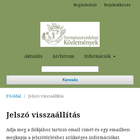
Regisztráció
Bejelentkezés
Aktuális
Archívum
Információk
Keresés
Főoldal
/
Jelszó visszaállítás
Jelszó visszaállítás
Adja meg a fiókjához tartozó email címét és egy emailben
megkapja a jelszótörléshez szükséges információkat.