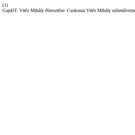
(1)
GajdóT. Vitéz Mihály ébresztése: Csokonai Vitéz Mihály színművein