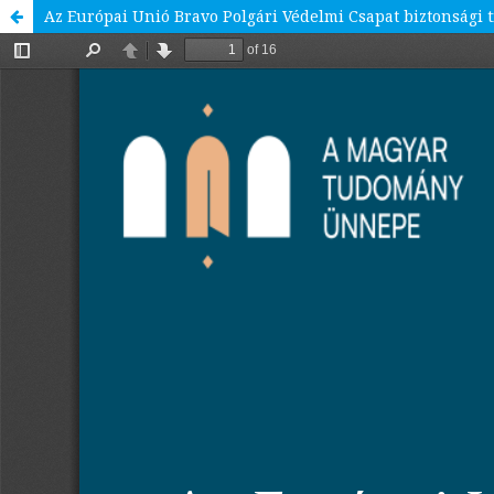
Az Európai Unió Bravo Polgári Védelmi Csapat biztonsági ti