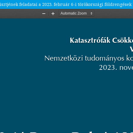
sztjének feladatai a 2023. február 6-i törökországi földrengések