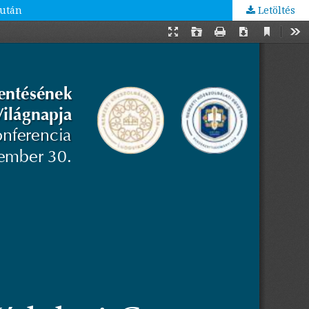
 után
Letöltés