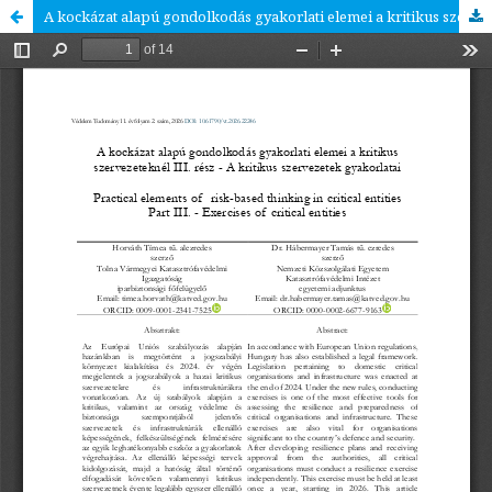
A kockázat alapú gondolkodás gyakorlati elemei a kritikus szervezeteknél III. rész