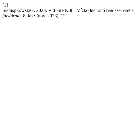
[1]
SiemiątkowskiG. 2023. Vid Fire Kill – Vízköddel oltó rendszer eset
folyóirata
. 8, klsz (nov. 2023), 12.