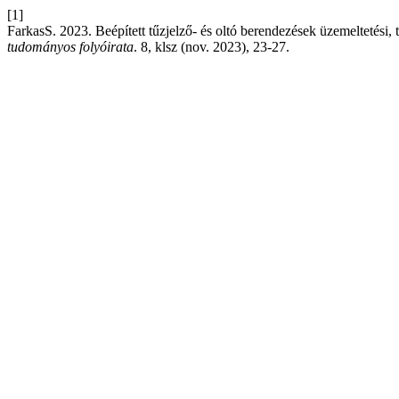
[1]
FarkasS. 2023. Beépített tűzjelző- és oltó berendezések üzemeltetési, t
tudományos folyóirata
. 8, klsz (nov. 2023), 23-27.