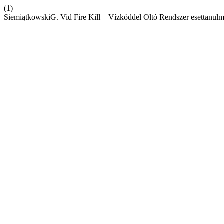
(1)
SiemiątkowskiG. Vid Fire Kill – Vízköddel Oltó Rendszer esettanul