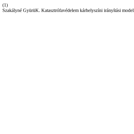
(1)
Szakályné GyürüK. Katasztrófavédelem kárhelyszíni irányítási modell