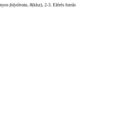
yos folyóirata
,
8
(klsz), 2-3. Elérés forrás