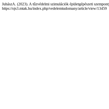
JuhászA. (2023). A tűzvédelmi szimulációk épületgépészeti szempont
https://ojs3.mtak.hu/index.php/vedelemtudomany/article/view/13459