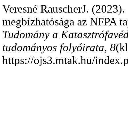
Veresné RauscherJ. (2023). 
megbízhatósága az NFPA tap
Tudomány a Katasztrófavéd
tudományos folyóirata
,
8
(k
https://ojs3.mtak.hu/index