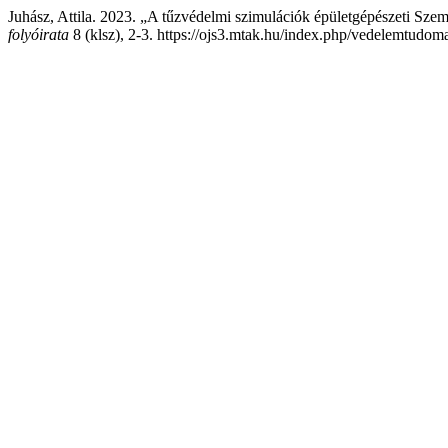
Juhász, Attila. 2023. „A tűzvédelmi szimulációk épületgépészeti Sze
folyóirata
8 (klsz), 2-3. https://ojs3.mtak.hu/index.php/vedelemtudom