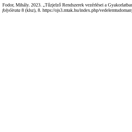
Fodor, Mihály. 2023. „Tűzjelző Rendszerek vezérlései a Gyakorlatba
folyóirata
8 (klsz), 8. https://ojs3.mtak.hu/index.php/vedelemtudoman