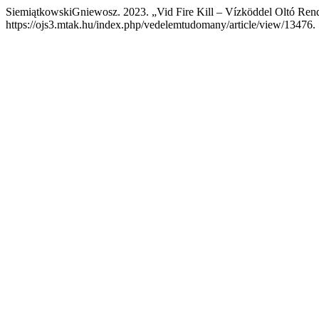
SiemiątkowskiGniewosz. 2023. „Vid Fire Kill – Vízköddel Oltó Ren
https://ojs3.mtak.hu/index.php/vedelemtudomany/article/view/13476.