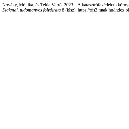
Nováky, Mónika, és Tekla Varró. 2023. „A katasztrófavédelem körny
Szakmai, tudományos folyóirata
8 (klsz). https://ojs3.mtak.hu/index