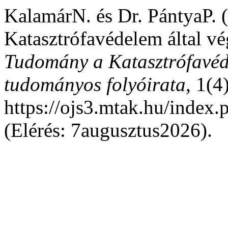
KalamárN. és Dr. PántyaP.
Katasztrófavédelem által v
Tudomány a Katasztrófavéd
tudományos folyóirata
, 1(4
https://ojs3.mtak.hu/index
(Elérés: 7augusztus2026).