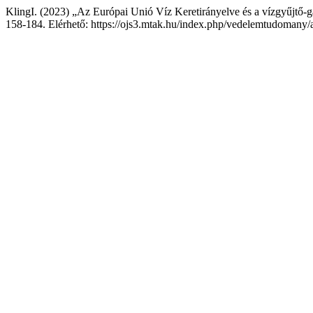
KlingI. (2023) „Az Európai Unió Víz Keretirányelve és a vízgyűjtő-g
158-184. Elérhető: https://ojs3.mtak.hu/index.php/vedelemtudomany/a