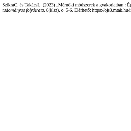
SzikraC. és TakácsL. (2023) „Mérnöki módszerek a gyakorlatban : É
tudományos folyóirata
, 8(klsz), o. 5-6. Elérhető: https://ojs3.mtak