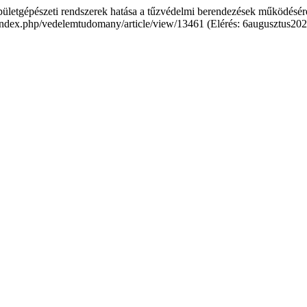
pületgépészeti rendszerek hatása a tűzvédelmi berendezések működésér
.hu/index.php/vedelemtudomany/article/view/13461 (Elérés: 6augusztus202