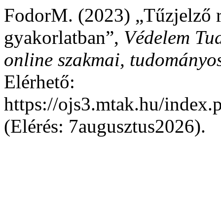
FodorM. (2023) „Tűzjelző r
gyakorlatban”,
Védelem Tud
online szakmai, tudományos
Elérhető:
https://ojs3.mtak.hu/index
(Elérés: 7augusztus2026).