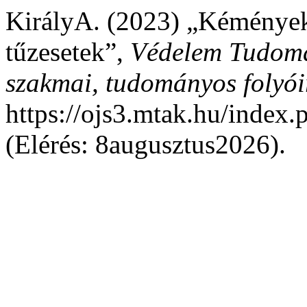
KirályA. (2023) „Kémények,
tűzesetek”,
Védelem Tudomá
szakmai, tudományos folyói
https://ojs3.mtak.hu/index
(Elérés: 8augusztus2026).