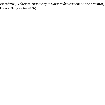
tek száma”,
Védelem Tudomány a Katasztrófavédelem online szakmai, 
(Elérés: 8augusztus2026).