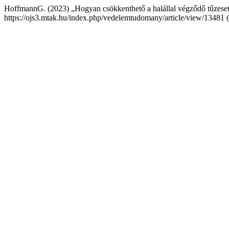
HoffmannG. (2023) „Hogyan csökkenthető a halállal végződő tűzese
https://ojs3.mtak.hu/index.php/vedelemtudomany/article/view/13481 