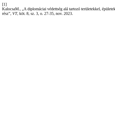
[1]
KalocsaM., „A diplomáciai védettség alá tartozó területekkel, épület
rész”,
VT
, köt. 8, sz. 3, o. 27-35, nov. 2023.