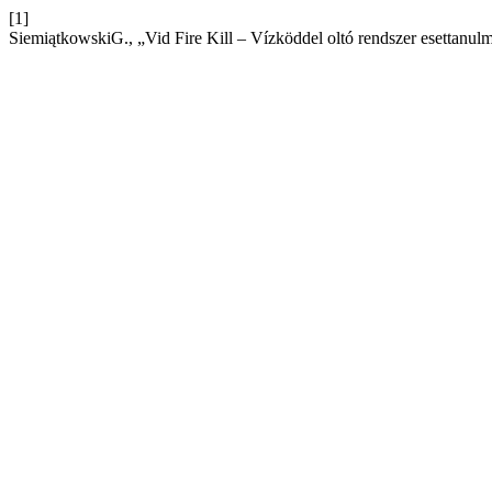
[1]
SiemiątkowskiG., „Vid Fire Kill – Vízköddel oltó rendszer esettanu