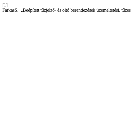
[1]
FarkasS., „Beépített tűzjelző- és oltó berendezések üzemeltetési, tűzese