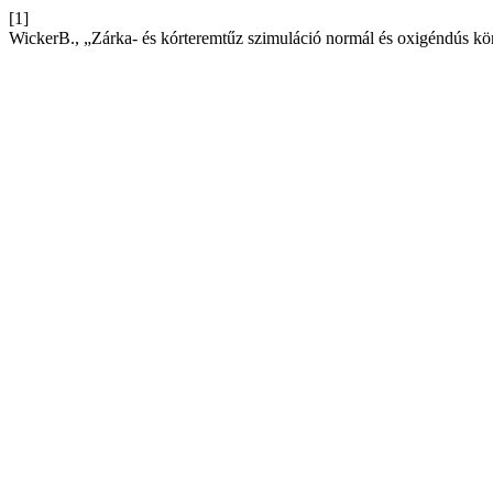
[1]
WickerB., „Zárka- és kórteremtűz szimuláció normál és oxigéndús k