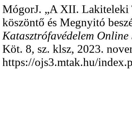
MógorJ. „A XII. Lakitelek
köszöntő és Megnyitó besz
Katasztrófavédelem Online 
Köt. 8, sz. klsz, 2023. nove
https://ojs3.mtak.hu/index