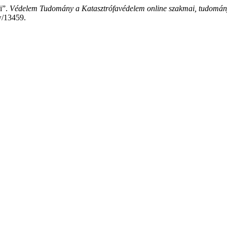
i”.
Védelem Tudomány a Katasztrófavédelem online szakmai, tudomány
w/13459.