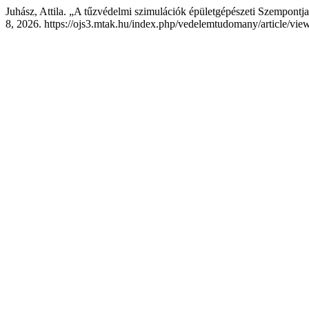
Juhász, Attila. „A tűzvédelmi szimulációk épületgépészeti Szempontja
8, 2026. https://ojs3.mtak.hu/index.php/vedelemtudomany/article/vie