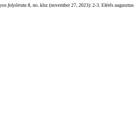
os folyóirata
8, no. klsz (november 27, 2023): 2-3. Elérés augusztus