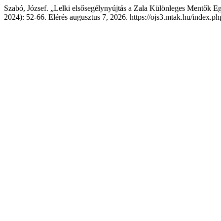
Szabó, József. „Lelki elsősegélynyújtás a Zala Különleges Mentők Eg
2024): 52-66. Elérés augusztus 7, 2026. https://ojs3.mtak.hu/index.