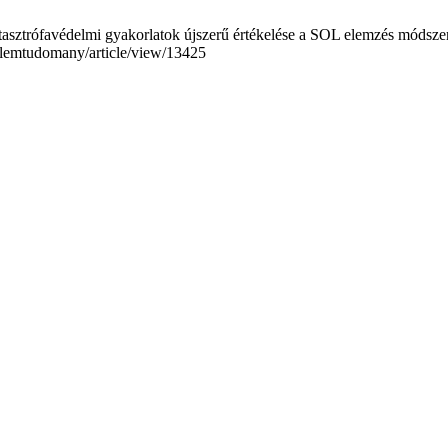
atasztrófavédelmi gyakorlatok újszerű értékelése a SOL elemzés módszer
delemtudomany/article/view/13425