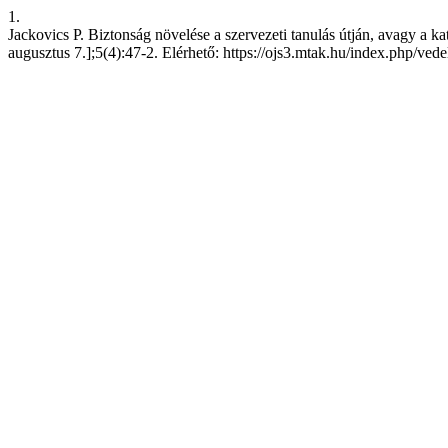
1.
Jackovics P. Biztonság növelése a szervezeti tanulás útján, avagy a k
augusztus 7.];5(4):47-2. Elérhető: https://ojs3.mtak.hu/index.php/ve