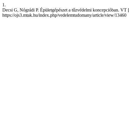
1.
Decsi G, Nógrádi P. Épületgépészet a tűzvédelmi koncepcióban. VT [In
https://ojs3.mtak.hu/index.php/vedelemtudomany/article/view/13460