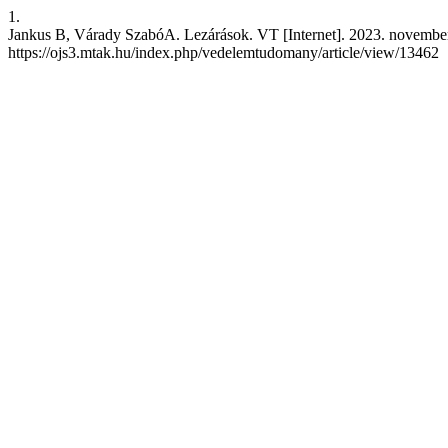
1.
Jankus B, Várady SzabóA. Lezárások. VT [Internet]. 2023. november 2
https://ojs3.mtak.hu/index.php/vedelemtudomany/article/view/13462