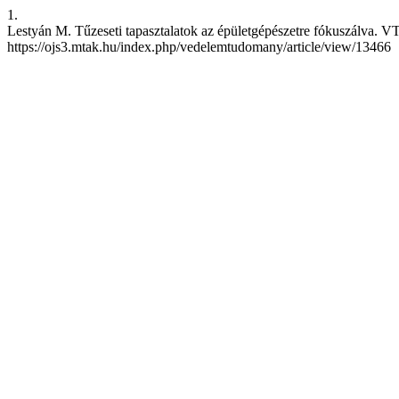
1.
Lestyán M. Tűzeseti tapasztalatok az épületgépészetre fókuszálva. VT 
https://ojs3.mtak.hu/index.php/vedelemtudomany/article/view/13466