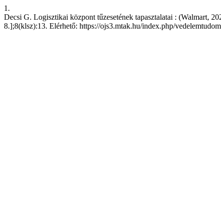
1.
Decsi G. Logisztikai központ tűzesetének tapasztalatai : (Walmart, 20
8.];8(klsz):13. Elérhető: https://ojs3.mtak.hu/index.php/vedelemtudo