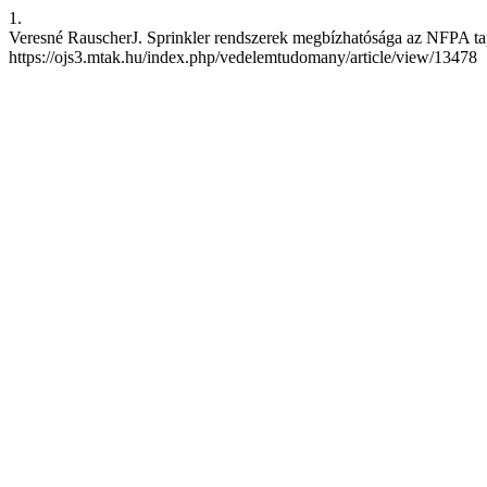
1.
Veresné RauscherJ. Sprinkler rendszerek megbízhatósága az NFPA tapas
https://ojs3.mtak.hu/index.php/vedelemtudomany/article/view/13478