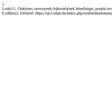
1.
Leskó G. Önkéntes szervezetek fejlesztésének lehetőségei, projekt te
8.];8(klsz). Elérhető: https://ojs3.mtak.hu/index.php/vedelemtudoman