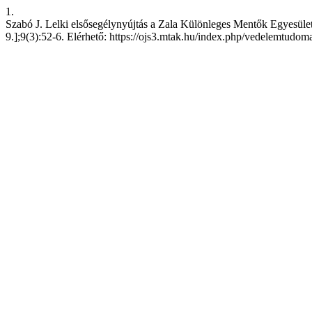
1.
Szabó J. Lelki elsősegélynyújtás a Zala Különleges Mentők Egyesületb
9.];9(3):52-6. Elérhető: https://ojs3.mtak.hu/index.php/vedelemtudom